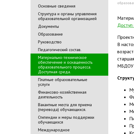
образова
Основные сведения
Cтруктура и органы управления
Материа
образовательной организацией
Доступ 
Документы
Образование
Проектн
Руководство
В насто
Педагогический состав.
возраст
Материально-техническое
старшая
обеспечение и оснащенность
МБДОУ 
образовательного процесса.
Доступная среда.
Структ
Платные образовательные
услуги
М
Финансово-хозяйственная
Фи
деятельность
М
Вакантные места для приема
(перевода) обучающихся.
М
Стипендии и меры поддержки
П
обучающихся
П
Международное
Ко