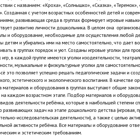
ствии с названием: «Кроха», «Солнышко», «Сказка», «Теремок»,
». Созданная с учетом возрастных особенностей детей и совр
ниями, развивающая среда в группах формирует игровые навыки
твует развитию личности дошкольника. В целом она организова
лы и оборудование, необходимые для осуществления любой д
ы детям и убирались ими на место самостоятельно, что дает в
ивать в группах порядок и уют. Созданы игровые уголки для пр
 игр, в каждой группе имеются уголки изодеятельности, театра
ности, музыкальные и физкультурные уголки для самостоятельн
Всё это позволяет успешно решать педагогические задачи и соз
кого, эстетического и экологического воспитания. В качестве о
 материалов и оборудования в группах выступают общие зако
 на каждом возрастном этапе. Подбор материалов и оборудов
 видов деятельности ребёнка, которые в наибольшей степени с
 развивающих задач на этапе дошкольного детства (игровая, п
тельно-исследовательская деятельности), а также с целью акти
льной активности ребёнка. Все материалы и оборудование отве
ическим и эстетическим требованиям.