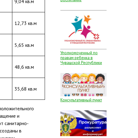
9,04 кв.м
12,73 кв.м
5,65 кв.м
Уполномоченный по
правам ребенка в
Чувашской Республики
48,6 кв.м
35,68 кв.м
Консультативный пункт
 положительного
нащение и
т санитарно-
 созданы в