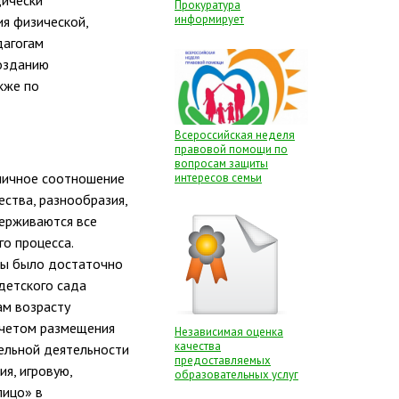
дически
Прокуратура
информирует
я физической,
дагогам
созданию
кже по
Всероссийская неделя
правовой помощи по
вопросам защиты
оничное соотношение
интересов семьи
ества, разнообразия,
держиваются все
го процесса.
бы было достаточно
детского сада
ам возрасту
учетом размещения
Независимая оценка
качества
тельной деятельности
предоставляемых
я, игровую,
образовательных услуг
лицо» в