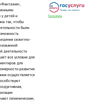
 «Фантазия»,
еменными
 у детей и
Госуслуги
на так, чтобы
еятельности были
озможность
оведения сюжетно-
лизованной
ой деятельности
даёт все условия для
риентиров для
номерности развития
ания осуществляется
пособствуют
родуктивная,
визации
чают гигиеническим,