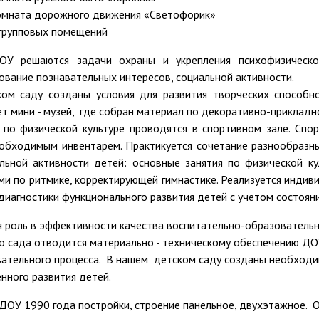
омната дорожного движения «Светофорик»
групповых помещений
У решаются задачи охраны и укрепления психофизическо
вание познавательных интересов, социальной активности.
ком саду созданы условия для развития творческих способн
т мини - музей, где собран материал по декоративно-прикладно
 по физической культуре проводятся в спортивном зале. Спо
обходимым инвентарем. Практикуется сочетание разнообразн
льной активности детей: основные занятия по физической ку
ми по ритмике, корректирующей гимнастике. Реализуется инди
диагностики функционального развития детей с учетом состояни
 роль в эффективности качества воспитательно-образовательн
о сада отводится материально - техническому обеспечению ДО
ательного процесса. В нашем детском саду созданы необход
нного развития детей.
ДОУ 1990 года постройки, строение панельное, двухэтажное.