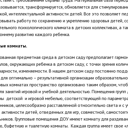
ствии с требованиями охраны труда. Материальная база перио
зовывается, трансформируется, обновляется для стимулировани
кой, интеллектуальной активности детей. Все это позволяет пе
овывать работу по сохранению и укреплению здоровья детей, 
ельного психологического климата в детских коллективах, а та
оннему развитию каждого ребенка.
вые комнаты.
ованная предметная среда в детском саду предполагает гарм
лов, окружающих ребенка в детском саду, с точки зрения колич
арности, изменяемости. В нашем детском саду постоянно под
 для оптимально – результативной организации образовательно
овых комнатах пространство организовано таким образом, что
ля занятий игровой и учебной деятельностью. Помещения групп 
ы детской и игровой мебелью, соответствующей по параметр
нников, целесообразно расставленной относительно света и с 
 активности детей, отведенных для игр, совместной, самостоя
ников. Групповые помещения ДОУ имеют комнату для раздевани
ю, буфетную и туалетную комнаты. Каждая группа имеет свое «