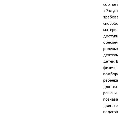
соответ
«Радуга
требова
способс
материа
доступн
обеспеч
ролевых
деятель
детей. 
физичес
подбора
ребёнка
для тех
решению
познава
двигате
педагог