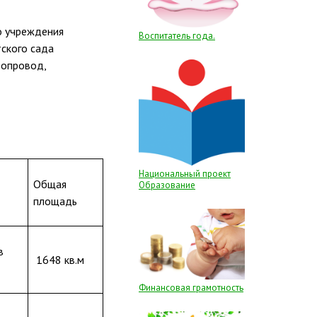
о учреждения
Воспитатель года.
тского сада
допровод,
Национальный проект
Общая
Образование
площадь
 в
1648 кв.м
Финансовая грамотность