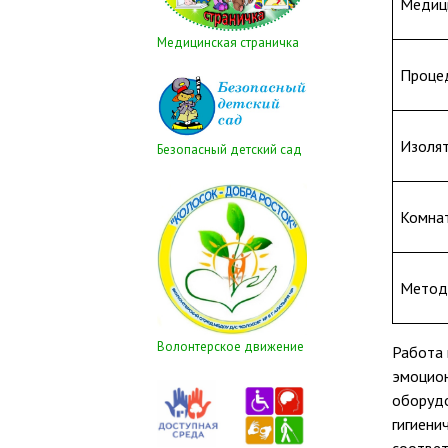
Медиц
Медицинская страничка
Проце
Изоля
Безопасный детский сад
Комнат
Метод
Волонтерское движение
Работа 
эмоцион
оборудо
гигиени