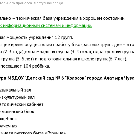
тельного процесса. Доступная среда.
льно – техническая база учреждения в хорошем состоянии.
к информационным системам и информации.
ая мощность учреждения 12 групп.
ящее время осуществляют работу 6 возрастных групп: две – вто
а (2-3 года),одна младшая группа (3-4 года), одна средняя групп
 группа (5-6 лет) и подготовительная к школе группа(6-7 лет).
посещают 104 ребёнка.
ура МБДОУ "Детский сад № 6 "Колосок" города Алатыря Чув
узыкальный зал
зкультурный зал
етодический кабинет
едицинский блок
ищеблок
рачечная
мната русского быта «Горница»