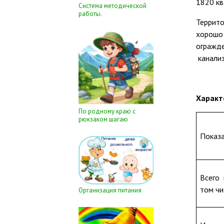
1820 кв
Система методической
работы.
Террито
хорошо 
огражде
канализ
Характ
По родному краю с
рюкзаком шагаю
Показ
Всего 
том чи
Организация питания