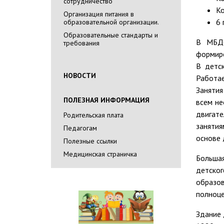
сотрудничество
К
Организация питания в
6 
образовательной организации.
Образовательные стандарты и
В МБДО
требования
формиро
В детс
НОВОСТИ
Работае
Занятия
ПОЛЕЗНАЯ ИНФОРМАЦИЯ
всем не
двигате
Родительская плата
занятия
Педагогам
основе 
Полезные ссылки
Медицинская страничка
Большая
детског
образов
полноце
Здание 