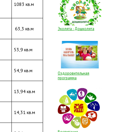
1083 кв.м
63,3 кв.м
Эколята - Дошколята
53,9 кв.м
54,9 кв.м
Оздоровительная
программа
13,94 кв.м
14,31 кв.м
Воспитание