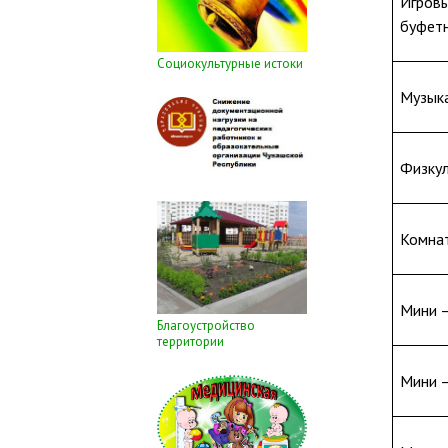
Игровы
буфетн
Социокультурные истоки
Музыка
Физкул
Комна
Мини –
Благоустройство
территории
Мини –