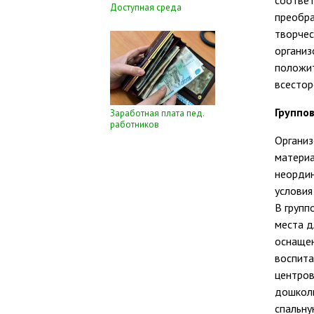
соответ
Доступная среда
преобра
творчес
организ
положит
всестор
Группо
Заработная плата пед.
работников
Организ
материа
неордин
условия
В групп
места д
оснащен
воспита
центров
дошколь
спальну