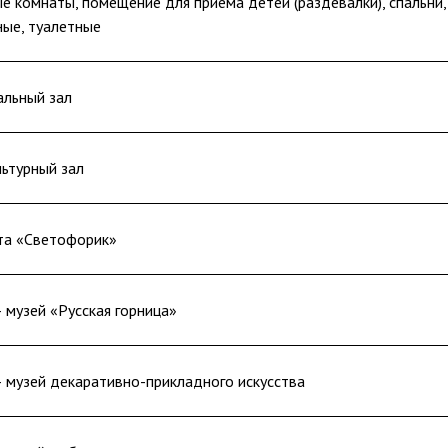
е комнаты, помещение для приема детей (раздевалки), спальни,
ые, туалетные
льный зал
ьтурный зал
та «Светофорик»
 музей «Русская горница»
 музей декаративно-прикладного искусства