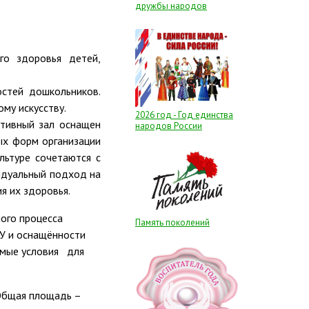
дружбы народов
го здоровья детей,
остей дошкольников.
му искусству.
2026 год - Год единства
ртивный зал оснащен
народов России
ых форм организации
льтуре сочетаются с
видуальный подход на
я их здоровья.
ого процесса
Память поколений
У и оснащённости
имые условия для
 Общая площадь –